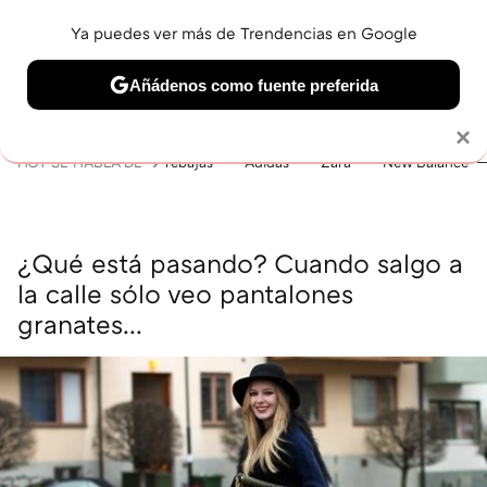
Ya puedes ver más de Trendencias en Google
MENÚ
NUEVO
Añádenos como fuente preferida
BELLEZA
SHOPPING
VIAJES
GASTRO
SNEAKERS
Solo necesitas una cuenta de Google
×
HOY SE HABLA DE
rebajas
Adidas
Zara
New Balance
¿Qué está pasando? Cuando salgo a
la calle sólo veo pantalones
granates...