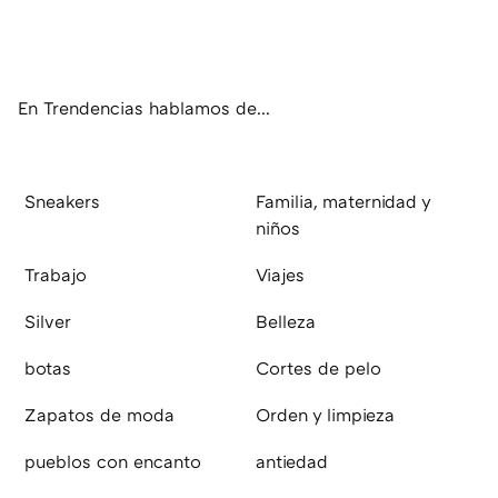
ter
ebo
tub
agr
boa
ok
e
am
rd
En Trendencias hablamos de...
Sneakers
Familia, maternidad y
niños
Trabajo
Viajes
Silver
Belleza
botas
Cortes de pelo
Zapatos de moda
Orden y limpieza
pueblos con encanto
antiedad