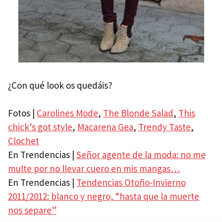
¿Con qué look os quedáis?
Fotos |
Carolines Mode
,
The Blonde Salad
,
This
chick’s got style
,
Macarena Gea
,
Trendy Taste
,
Clochet
En Trendencias |
Señor agente de la moda: no me
multe por no llevar cuero en mis mangas…
En Trendencias |
Tendencias Otoño-Invierno
2011/2012: blanco y negro, “hasta que la muerte
nos separe”