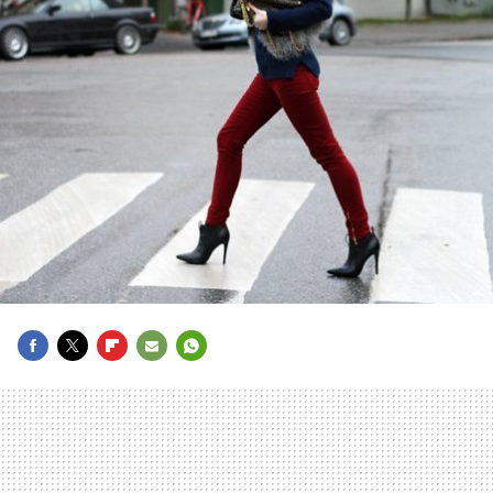
FACEBOOK
TWITTER
FLIPBOARD
E-
WHATSAPP
MAIL