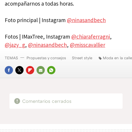
acompañarnos a todas horas.
Foto principal | Instagram
@ninasandbech
Fotos | IMaxTree, Instagram
@chiaraferragni
,
@jazy_g
,
@ninasandbech
,
@misscavallier
TEMAS
Propuestas y consejos
Street style
Moda en la calle
FACEBOOK
TWITTER
FLIPBOARD
E-
WHATSAPP
MAIL
Comentarios cerrados