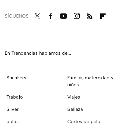
SÍGUENOS
Twit
Fac
You
Inst
RSS
Flip
ter
ebo
tub
agr
boa
ok
e
am
rd
En Trendencias hablamos de...
Sneakers
Familia, maternidad y
niños
Trabajo
Viajes
Silver
Belleza
botas
Cortes de pelo