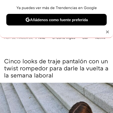
Ya puedes ver más de Trendencias en Google
MENÚ
NUEVO
Añádenos como fuente preferida
BELLEZA
SHOPPING
VIAJES
GASTRO
SNEAKERS
Solo necesitas una cuenta de Google
×
HOY SE HABLA DE
Nike
El Corte Inglés
Lidl
Netflix
Cinco looks de traje pantalón con un
twist rompedor para darle la vuelta a
la semana laboral