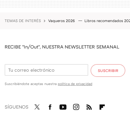
TEMAS DE INTERÉS
Vaqueros 2026
Libros recomendados 2
RECIBE "In/Out", NUESTRA NEWSLETTER SEMANAL
SUSCRIBIR
Suscribiéndote aceptas nuestra
política de privacidad
SÍGUENOS
Twit
Fac
You
Inst
RSS
Flip
ter
ebo
tub
agr
boa