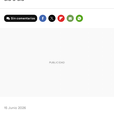
Sin comentarios
FACEBOOK
TWITTER
FLIPBOARD
E-
WHATSAPP
MAIL
15 Junio 2026