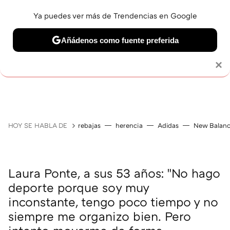
Ya puedes ver más de Trendencias en Google
Añádenos como fuente preferida
Solo necesitas una cuenta de Google
×
JUBILACIÓN
BELLEZA
SALUD Y BIENESTAR
V
HOY SE HABLA DE
rebajas
herencia
Adidas
New Balan
Laura Ponte, a sus 53 años: "No hago
deporte porque soy muy
inconstante, tengo poco tiempo y no
siempre me organizo bien. Pero