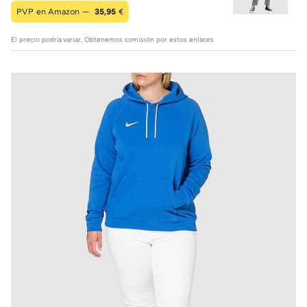
PVP en Amazon —
35,95
€
El precio podría variar. Obtenemos comisión por estos enlaces