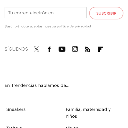
SUSCRIBIR
Suscribiéndote aceptas nuestra
política de privacidad
SÍGUENOS
Twit
Fac
You
Inst
RSS
Flip
ter
ebo
tub
agr
boa
ok
e
am
rd
En Trendencias hablamos de...
Sneakers
Familia, maternidad y
niños
Trabajo
Viajes