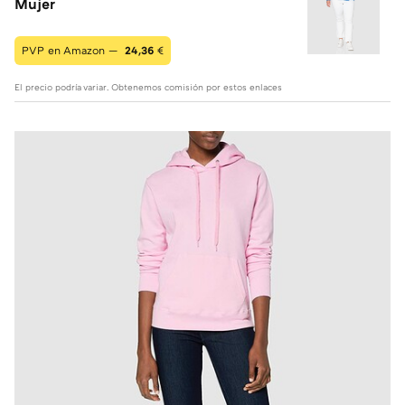
Mujer
PVP en Amazon —
24,36
€
El precio podría variar. Obtenemos comisión por estos enlaces