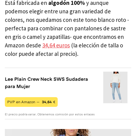
Está fabricada en
algodón 100%
y aunque
podemos elegir entre una gran variedad de
colores, nos quedamos con este tono blanco roto -
perfecta para combinar con pantalones de sastre
en gris o camel y zapatillas- que encontramos en
Amazon desde
34,64 euros
(la elección de talla o
color puede afectar al precio).
Lee Plain Crew Neck SWS Sudadera
para Mujer
PVP en Amazon —
34,64
€
El precio podría variar. Obtenemos comisión por estos enlaces