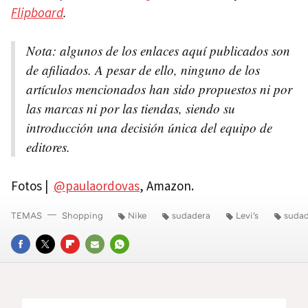
Flipboard
.
Nota: algunos de los enlaces aquí publicados son
de afiliados. A pesar de ello, ninguno de los
artículos mencionados han sido propuestos ni por
las marcas ni por las tiendas, siendo su
introducción una decisión única del equipo de
editores.
Fotos |
@paulaordovas
, Amazon.
TEMAS
Shopping
Nike
sudadera
Levi's
sudad
FACEBOOK
TWITTER
FLIPBOARD
E-
WHATSAPP
MAIL