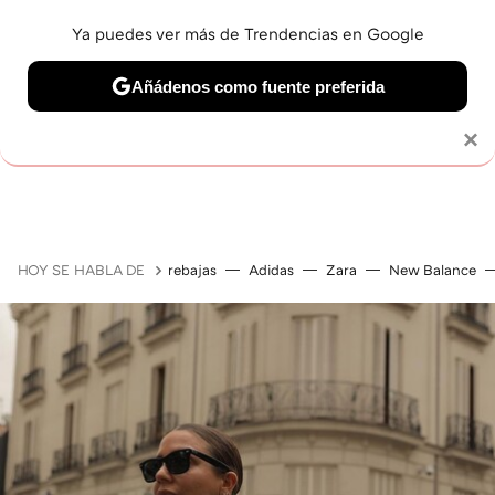
Ya puedes ver más de Trendencias en Google
Añádenos como fuente preferida
Solo necesitas una cuenta de Google
×
GUÍAS DE COMPRA
ZAPATILLAS
OFERTAS EN LI
HOY SE HABLA DE
rebajas
Adidas
Zara
New Balance