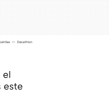
atillas
Decathlon
 el
s este