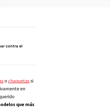
har contra el
as
o
chaquetas
si
sivamente en
querido
modelos que más