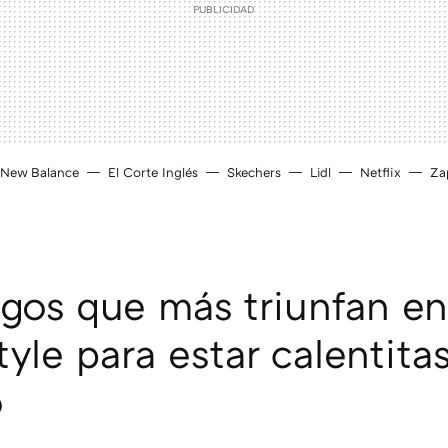
New Balance
El Corte Inglés
Skechers
Lidl
Netflix
Zap
igos que más triunfan en
tyle para estar calentita
o