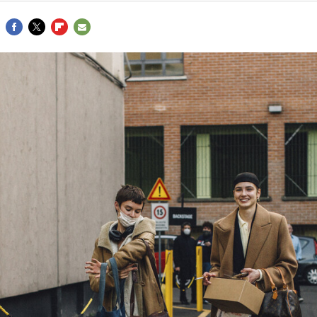
FACEBOOK
TWITTER
FLIPBOARD
E-
MAIL