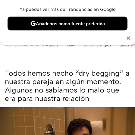
Ya puedes ver más de Trendencias en Google
MENÚ
NUEVO
Añádenos como fuente preferida
BELLEZA
SHOPPING
VIAJES
GASTRO
SNEAKERS
Solo necesitas una cuenta de Google
×
HOY SE HABLA DE
Adidas
Nike
El Corte Inglés
Skecher
Todos hemos hecho “dry begging” a
nuestra pareja en algún momento.
Algunos no sabíamos lo malo que
era para nuestra relación