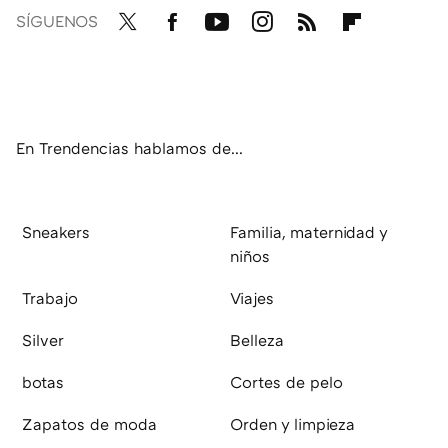
SÍGUENOS
Twit
Fac
You
Inst
RSS
Flip
ter
ebo
tub
agr
boa
ok
e
am
rd
En Trendencias hablamos de...
Sneakers
Familia, maternidad y
niños
Trabajo
Viajes
Silver
Belleza
botas
Cortes de pelo
Zapatos de moda
Orden y limpieza