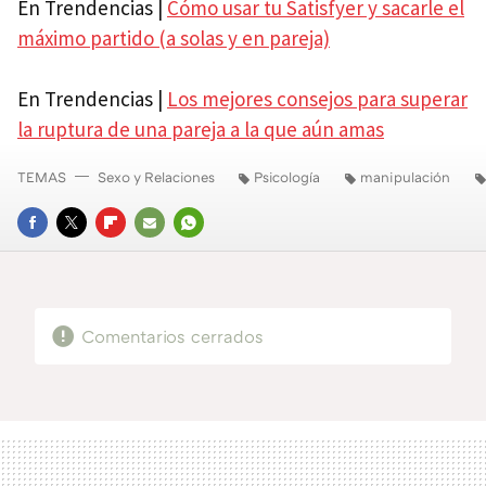
En Trendencias |
Cómo usar tu Satisfyer y sacarle el
máximo partido (a solas y en pareja)
En Trendencias |
Los mejores consejos para superar
la ruptura de una pareja a la que aún amas
TEMAS
Sexo y Relaciones
Psicología
manipulación
FACEBOOK
TWITTER
FLIPBOARD
E-
WHATSAPP
MAIL
Comentarios cerrados