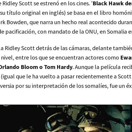
 Ridley Scott se estrenó en los cines. '
Black Hawk de
 título original en inglés) se basa en el libro homón
ark Bowden, que narra un hecho real acontecido duran
e pacificación, con mandato de la ONU, en Somalia en
a Ridley Scott detrás de las cámaras, delante tambié
 nivel, entre los que se encuentran actores como
Ewa
 Orlando Bloom o Tom Hardy
. Aunque la película reci
 (igual que le ha vuelto a pasar recientemente a Scot
ersia por su interpretación de los somalíes, fue un éx