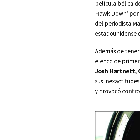
película bélica de
Hawk Down' por su
del periodista M
estadounidense d
Además de tener 
elenco de primer
Josh Hartnett,
sus inexactitudes
y provocó controv