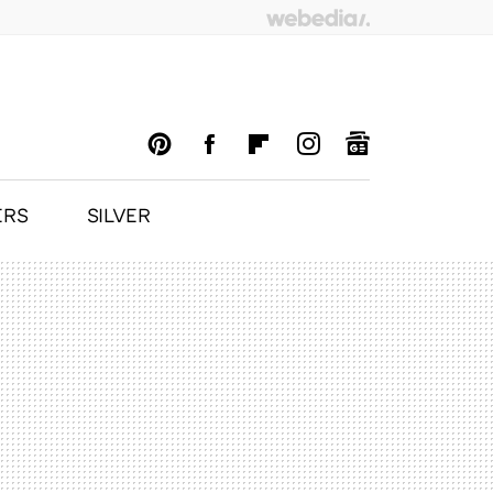
ERS
SILVER
PINTEREST
FACEBOOK
FLIPBOARD
INSTAGRAM
GOOGLENEWS