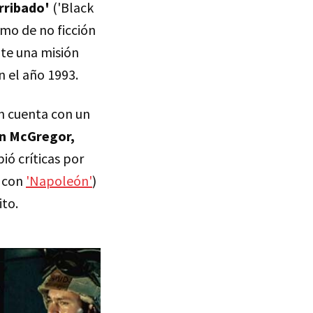
rribado'
('Black
imo de no ficción
te una misión
 el año 1993.
n cuenta con un
n McGregor,
bió críticas por
t con
'Napoleón'
)
ito.