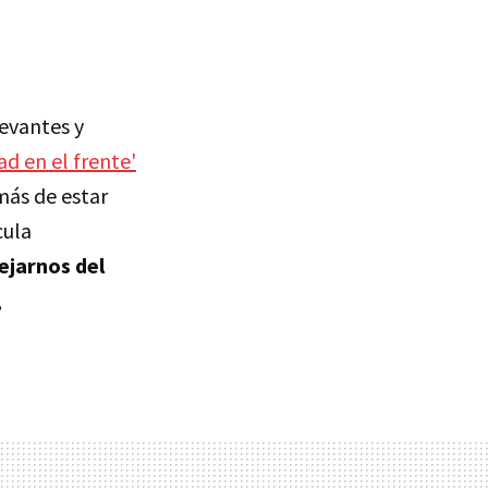
levantes y
ad en el frente'
más de estar
cula
lejarnos del
,