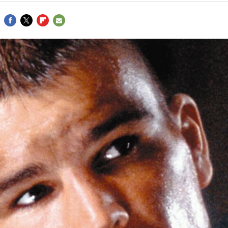
FACEBOOK
TWITTER
FLIPBOARD
E-
MAIL