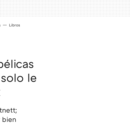
s
Libros
bélicas
 solo le
x
tnett;
 bien