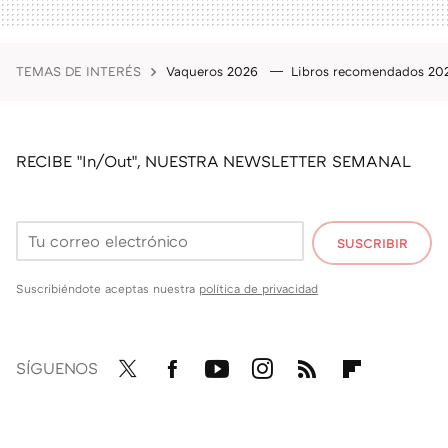
TEMAS DE INTERÉS
Vaqueros 2026
Libros recomendados 2
RECIBE "In/Out", NUESTRA NEWSLETTER SEMANAL
SUSCRIBIR
Suscribiéndote aceptas nuestra
política de privacidad
SÍGUENOS
Twit
Fac
You
Inst
RSS
Flip
ter
ebo
tub
agr
boa