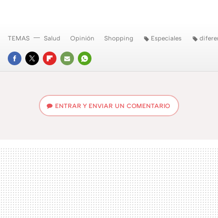
TEMAS
Salud
Opinión
Shopping
Especiales
difere
FACEBOOK
TWITTER
FLIPBOARD
E-
WHATSAPP
MAIL
ENTRAR Y ENVIAR UN COMENTARIO