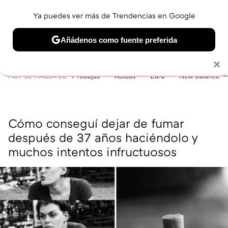
Ya puedes ver más de Trendencias en Google
MENÚ
NUEVO
Añádenos como fuente preferida
BELLEZA
SHOPPING
VIAJES
GASTRO
SNEAKERS
Solo necesitas una cuenta de Google
×
HOY SE HABLA DE
rebajas
Adidas
Zara
New Balance
Cómo conseguí dejar de fumar
después de 37 años haciéndolo y
muchos intentos infructuosos