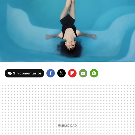
Sin comentarios
FACEBOOK
TWITTER
FLIPBOARD
E-
WHATSAPP
MAIL