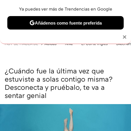
Ya puedes ver más de Trendencias en Google
MENÚ
NUEVO
Añádenos como fuente preferida
BELLEZA
SHOPPING
VIAJES
GASTRO
SNEAKERS
Solo necesitas una cuenta de Google
×
HOY SE HABLA DE
Adidas
Nike
El Corte Inglés
Skecher
¿Cuándo fue la última vez que
estuviste a solas contigo misma?
Desconecta y pruébalo, te va a
sentar genial