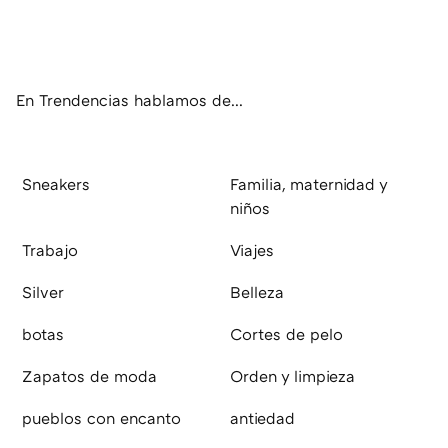
Twit
Fac
You
Inst
RSS
Flip
ter
ebo
tub
agr
boa
ok
e
am
rd
En Trendencias hablamos de...
Sneakers
Familia, maternidad y
niños
Trabajo
Viajes
Silver
Belleza
botas
Cortes de pelo
Zapatos de moda
Orden y limpieza
pueblos con encanto
antiedad