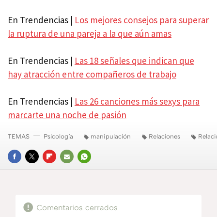
En Trendencias |
Los mejores consejos para superar
la ruptura de una pareja a la que aún amas
En Trendencias |
Las 18 señales que indican que
hay atracción entre compañeros de trabajo
En Trendencias |
Las 26 canciones más sexys para
marcarte una noche de pasión
TEMAS
Psicología
manipulación
Relaciones
Relaci
FACEBOOK
TWITTER
FLIPBOARD
E-
WHATSAPP
MAIL
Comentarios cerrados