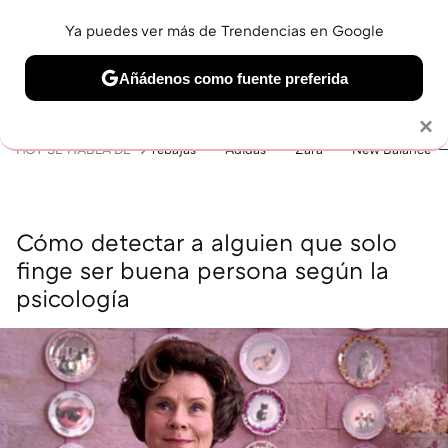
Ya puedes ver más de Trendencias en Google
MENÚ
NUEVO
Añádenos como fuente preferida
BELLEZA
SHOPPING
VIAJES
GASTRO
SNEAKERS
Solo necesitas una cuenta de Google
×
HOY SE HABLA DE
rebajas
Adidas
Zara
New Balance
Cómo detectar a alguien que solo
finge ser buena persona según la
psicología