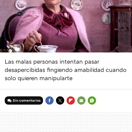
Las malas personas intentan pasar
desapercibidas fingiendo amabilidad cuando
solo quieren manipularte
Sin comentarios
FACEBOOK
TWITTER
FLIPBOARD
E-
WHATSAPP
MAIL