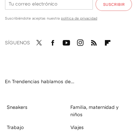
SUSCRIBIR
Suscribiéndote aceptas nuestra
política de privacidad
SÍGUENOS
Twit
Fac
You
Inst
RSS
Flip
ter
ebo
tub
agr
boa
ok
e
am
rd
En Trendencias hablamos de...
Sneakers
Familia, maternidad y
niños
Trabajo
Viajes