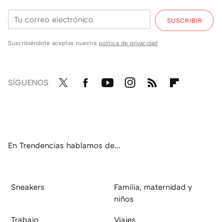
SUSCRIBIR
Suscribiéndote aceptas nuestra
política de privacidad
SÍGUENOS
Twit
Fac
You
Inst
RSS
Flip
ter
ebo
tub
agr
boa
ok
e
am
rd
En Trendencias hablamos de...
Sneakers
Familia, maternidad y
niños
Trabajo
Viajes