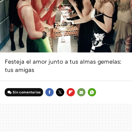
Festeja el amor junto a tus almas gemelas:
tus amigas
Sin comentarios
FACEBOOK
TWITTER
FLIPBOARD
E-
WHATSAPP
MAIL