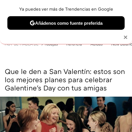
Ya puedes ver más de Trendencias en Google
MENÚ
NUEVO
Añádenos como fuente preferida
BELLEZA
SHOPPING
VIAJES
GASTRO
SNEAKERS
Solo necesitas una cuenta de Google
×
HOY SE HABLA DE
rebajas
herencia
Adidas
New Balan
Que le den a San Valentín: estos son
los mejores planes para celebrar
Galentine's Day con tus amigas