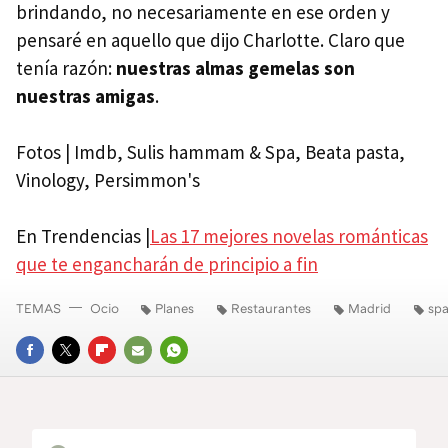
brindando, no necesariamente en ese orden y
pensaré en aquello que dijo Charlotte. Claro que
tenía razón:
nuestras almas gemelas son
nuestras amigas
.
Fotos | Imdb, Sulis hammam & Spa, Beata pasta,
Vinology, Persimmon's
En Trendencias |
Las 17 mejores novelas románticas
que te engancharán de principio a fin
TEMAS
Ocio
Planes
Restaurantes
Madrid
sp
FACEBOOK
TWITTER
FLIPBOARD
E-
WHATSAPP
MAIL