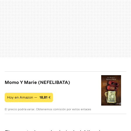
Momo Y Marie (NEFELIBATA)
Hoy en Amazon —
18,81
€
El precio podría variar. Obtenemos comisión por estos enlaces