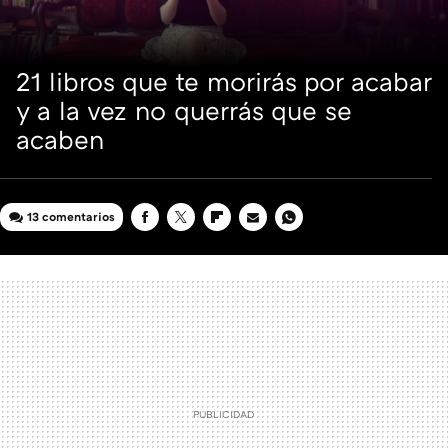
21 libros que te morirás por acabar
y a la vez no querrás que se
acaben
13 comentarios
FACEBOOK
TWITTER
FLIPBOARD
E-
WHATSAPP
MAIL