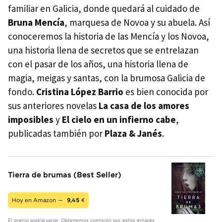
familiar en Galicia, donde quedará al cuidado de
Bruna Mencía
, marquesa de Novoa y su abuela. Así
conoceremos la historia de las Mencía y los Novoa,
una historia llena de secretos que se entrelazan
con el pasar de los años, una historia llena de
magia, meigas y santas, con la brumosa Galicia de
fondo.
Cristina López Barrio
es bien conocida por
sus anteriores novelas
La casa de los amores
imposibles
y
El cielo en un infierno cabe
,
publicadas también por
Plaza & Janés
.
Tierra de brumas (Best Seller)
Hoy en Amazon —
9,45
€
El precio podría variar. Obtenemos comisión por estos enlaces