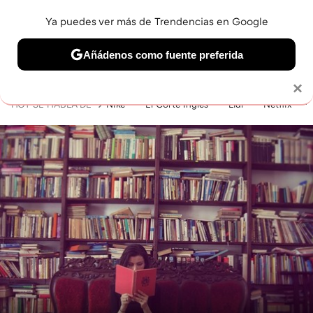
Ya puedes ver más de Trendencias en Google
MENÚ
NUEVO
Añádenos como fuente preferida
BELLEZA
SHOPPING
VIAJES
GASTRO
SNEAKERS
Solo necesitas una cuenta de Google
×
HOY SE HABLA DE
Nike
El Corte Inglés
Lidl
Netflix