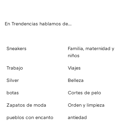
ter
ebo
tub
agr
boa
ok
e
am
rd
En Trendencias hablamos de...
Sneakers
Familia, maternidad y
niños
Trabajo
Viajes
Silver
Belleza
botas
Cortes de pelo
Zapatos de moda
Orden y limpieza
pueblos con encanto
antiedad