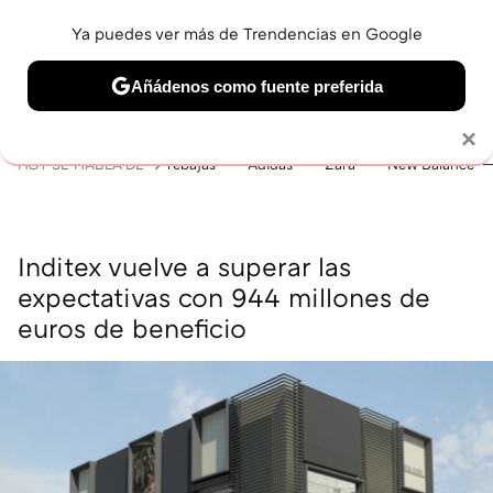
Ya puedes ver más de Trendencias en Google
MENÚ
NUEVO
Añádenos como fuente preferida
BELLEZA
SHOPPING
VIAJES
GASTRO
SNEAKERS
Solo necesitas una cuenta de Google
×
HOY SE HABLA DE
rebajas
Adidas
Zara
New Balance
Inditex vuelve a superar las
expectativas con 944 millones de
euros de beneficio