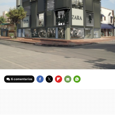
6 comentarios
FACEBOOK
TWITTER
FLIPBOARD
E-
WHATSAPP
MAIL