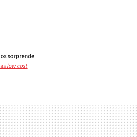
 nos sorprende
das
low cost