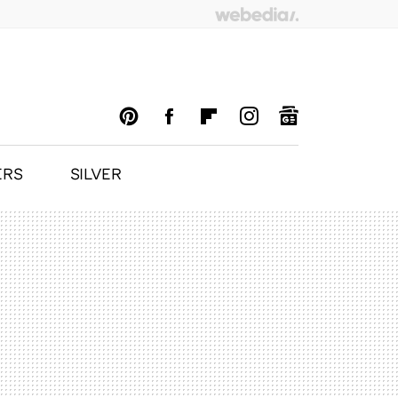
ERS
SILVER
PINTEREST
FACEBOOK
FLIPBOARD
INSTAGRAM
GOOGLENEWS