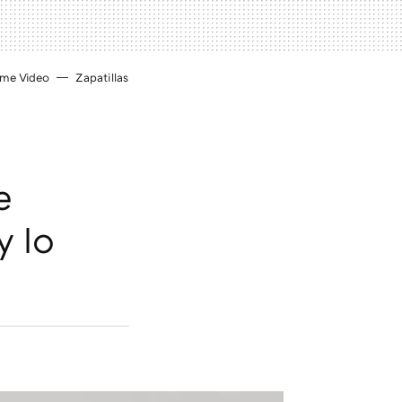
ime Video
Zapatillas
e
y lo