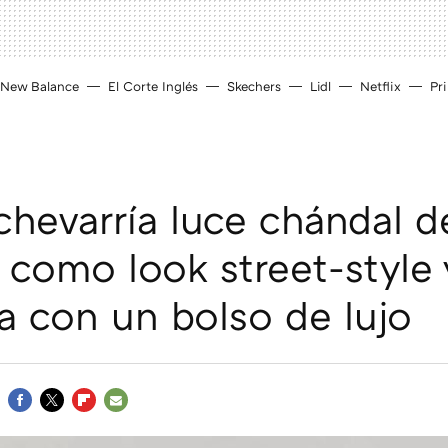
New Balance
El Corte Inglés
Skechers
Lidl
Netflix
Pr
chevarría luce chándal d
 como look street-style 
 con un bolso de lujo
FACEBOOK
TWITTER
FLIPBOARD
E-