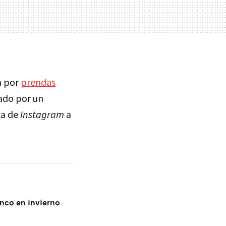
a por
prendas
tado por un
ta de
Instagram
a
anco en invierno