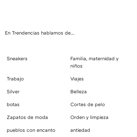
Twit
Fac
You
Inst
RSS
Flip
ter
ebo
tub
agr
boa
ok
e
am
rd
En Trendencias hablamos de...
Sneakers
Familia, maternidad y
niños
Trabajo
Viajes
Silver
Belleza
botas
Cortes de pelo
Zapatos de moda
Orden y limpieza
pueblos con encanto
antiedad