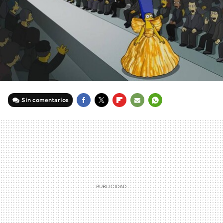
Sin comentarios
FACEBOOK
TWITTER
FLIPBOARD
E-
WHATSAPP
MAIL