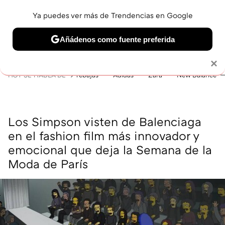
Ya puedes ver más de Trendencias en Google
MENÚ
NUEVO
Añádenos como fuente preferida
BELLEZA
SHOPPING
VIAJES
GASTRO
SNEAKERS
Solo necesitas una cuenta de Google
×
HOY SE HABLA DE
rebajas
Adidas
Zara
New Balance
Los Simpson visten de Balenciaga
en el fashion film más innovador y
emocional que deja la Semana de la
Moda de París