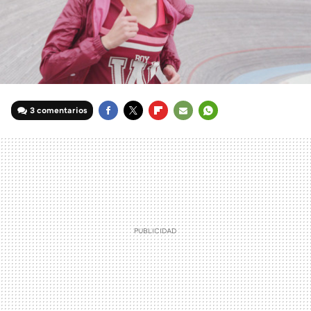
3 comentarios
FACEBOOK
TWITTER
FLIPBOARD
E-
WHATSAPP
MAIL