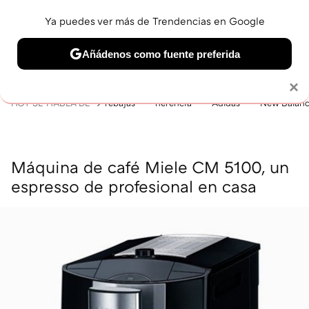
Ya puedes ver más de Trendencias en Google
MENÚ
NUEVO
Añádenos como fuente preferida
BELLEZA
SHOPPING
VIAJES
GASTRO
SNEAKERS
Solo necesitas una cuenta de Google
×
HOY SE HABLA DE
rebajas
herencia
Adidas
New Balan
Máquina de café Miele CM 5100, un
espresso de profesional en casa