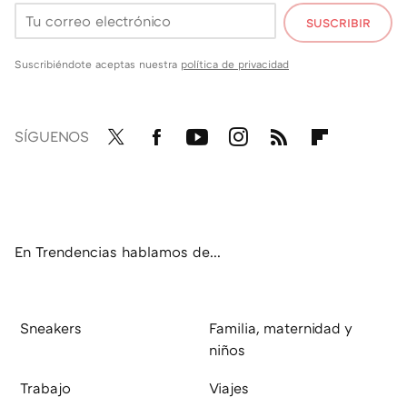
SUSCRIBIR
Suscribiéndote aceptas nuestra
política de privacidad
SÍGUENOS
Twit
Fac
You
Inst
RSS
Flip
ter
ebo
tub
agr
boa
ok
e
am
rd
En Trendencias hablamos de...
Sneakers
Familia, maternidad y
niños
Trabajo
Viajes