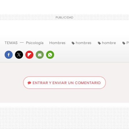
TEMAS
Psicología
Hombres
hombres
hombre
P
FACEBOOK
TWITTER
FLIPBOARD
E-
WHATSAPP
MAIL
ENTRAR Y ENVIAR UN COMENTARIO