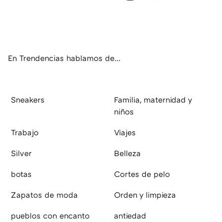
Twit
Fac
You
Inst
RSS
Flip
ter
ebo
tub
agr
boa
ok
e
am
rd
En Trendencias hablamos de...
Sneakers
Familia, maternidad y
niños
Trabajo
Viajes
Silver
Belleza
botas
Cortes de pelo
Zapatos de moda
Orden y limpieza
pueblos con encanto
antiedad