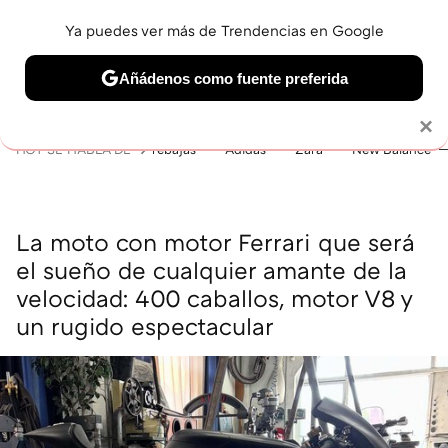
Ya puedes ver más de Trendencias en Google
MENÚ
NUEVO
Añádenos como fuente preferida
BELLEZA
SHOPPING
VIAJES
GASTRO
SNEAKERS
Solo necesitas una cuenta de Google
×
HOY SE HABLA DE
rebajas
Adidas
Zara
New Balance
La moto con motor Ferrari que será
el sueño de cualquier amante de la
velocidad: 400 caballos, motor V8 y
un rugido espectacular