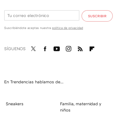
SUSCRIBIR
Suscribiéndote aceptas nuestra
política de privacidad
SÍGUENOS
Twit
Fac
You
Inst
RSS
Flip
ter
ebo
tub
agr
boa
ok
e
am
rd
En Trendencias hablamos de...
Sneakers
Familia, maternidad y
niños