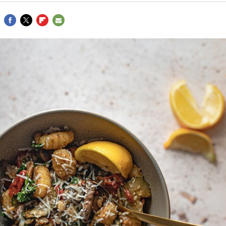
FACEBOOK
TWITTER
FLIPBOARD
E-
MAIL