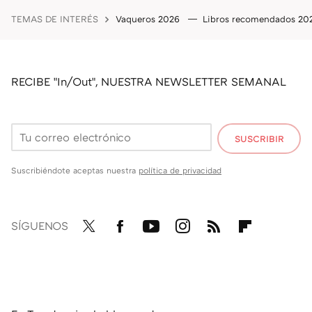
TEMAS DE INTERÉS
Vaqueros 2026
Libros recomendados 2
RECIBE "In/Out", NUESTRA NEWSLETTER SEMANAL
SUSCRIBIR
Suscribiéndote aceptas nuestra
política de privacidad
SÍGUENOS
Twit
Fac
You
Inst
RSS
Flip
ter
ebo
tub
agr
boa
ok
e
am
rd