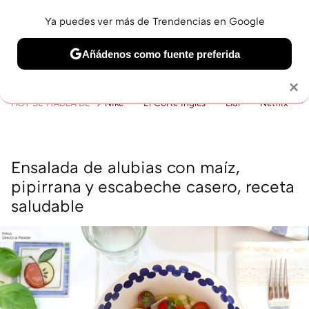
Ya puedes ver más de Trendencias en Google
MENÚ
NUEVO
Añádenos como fuente preferida
BELLEZA
SHOPPING
VIAJES
GASTRO
SNEAKERS
Solo necesitas una cuenta de Google
×
HOY SE HABLA DE
Nike
El Corte Inglés
Lidl
Netflix
Ensalada de alubias con maíz,
pipirrana y escabeche casero, receta
saludable