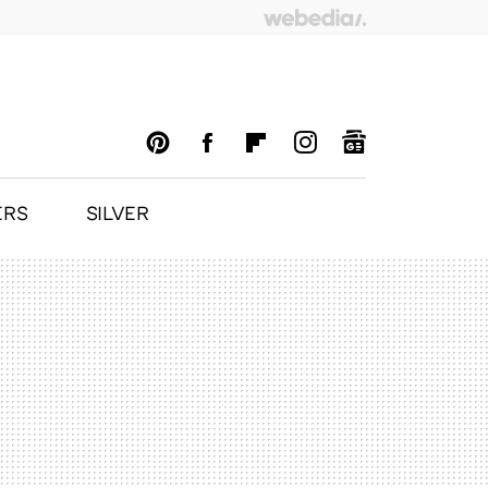
ERS
SILVER
PINTEREST
FACEBOOK
FLIPBOARD
INSTAGRAM
GOOGLENEWS