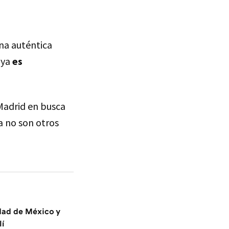
una auténtica
 ya
es
Madrid en busca
a no son otros
dad de México y
lí