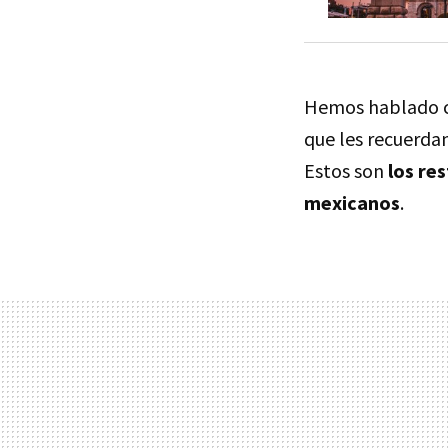
Hemos hablado co
que les recuerdan
Estos son
los re
mexicanos
.