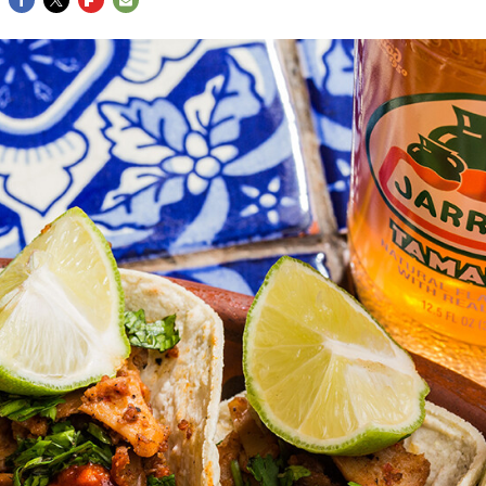
FACEBOOK
TWITTER
FLIPBOARD
E-
MAIL