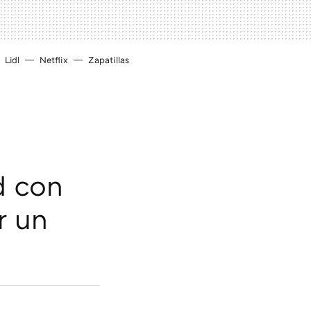
Lidl
Netflix
Zapatillas
d con
r un