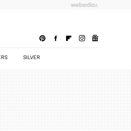
ERS
SILVER
PINTEREST
FACEBOOK
FLIPBOARD
INSTAGRAM
GOOGLENEWS