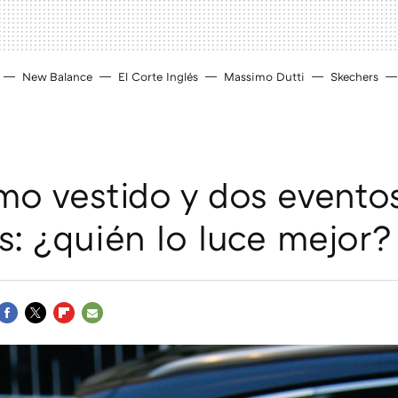
New Balance
El Corte Inglés
Massimo Dutti
Skechers
o vestido y dos evento
os: ¿quién lo luce mejor?
FACEBOOK
TWITTER
FLIPBOARD
E-
MAIL