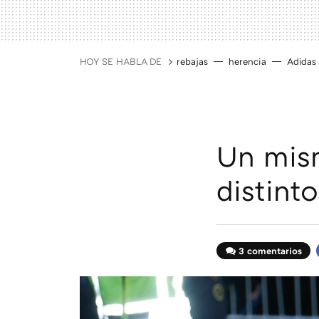
HOY SE HABLA DE
rebajas
herencia
Adidas
Un mism
distint
3 comentarios