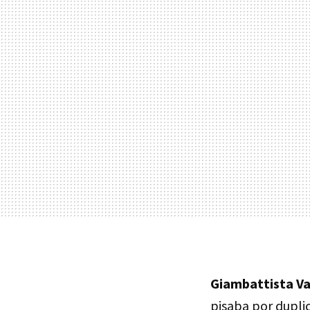
Giambattista Val
pisaba por duplic