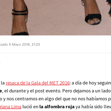
izado 5 Mayo 2016, 21:23
 la
resaca de la Gala del MET 2016
: a día de hoy segu
e
, el durante y el post evento. Pero dejamos a un lad
 y nos centramos en algo del que no nos habíamos p
riana Lima
lució en
la alfombra roja
ya había sido lle