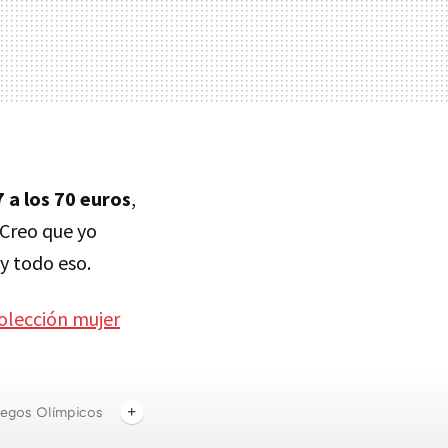
7 a los 70 euros
,
 Creo que yo
y todo eso.
olección mujer
egos Olímpicos