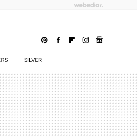
ERS
SILVER
PINTEREST
FACEBOOK
FLIPBOARD
INSTAGRAM
GOOGLENEWS