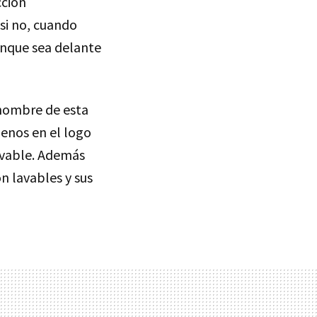
cción
si no, cuando
nque sea delante
 nombre de esta
menos en el logo
levable. Además
n lavables y sus