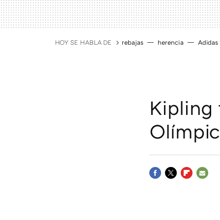
HOY SE HABLA DE
rebajas
herencia
Adidas
Kipling
Olímpi
FACEBOOK
TWITTER
FLIPBOAR
E-
MAIL