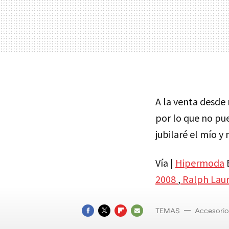
A la venta desde
por lo que no pu
jubilaré el mío 
Vía |
Hipermoda
2008
,
Ralph Laur
TEMAS
Accesorio
FACEBOOK
TWITTER
FLIPBOARD
E-