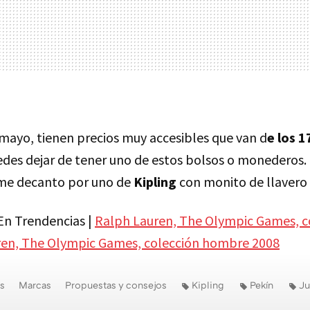
 mayo, tienen precios muy accesibles que van d
e los 1
edes dejar de tener uno de estos bolsos o monederos.
y me decanto por uno de
Kipling
con monito de llavero 
En Trendencias |
Ralph Lauren, The Olympic Games, c
en, The Olympic Games, colección hombre 2008
s
Marcas
Propuestas y consejos
Kipling
Pekín
Ju