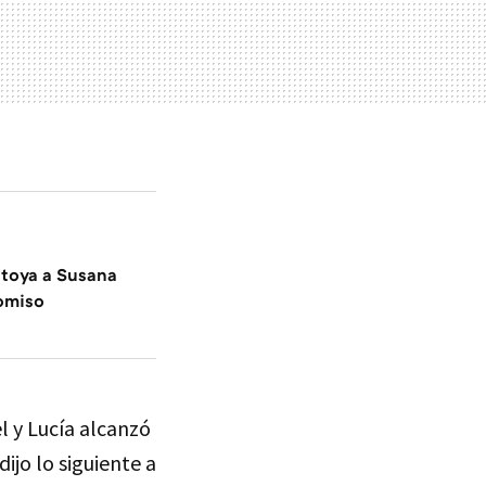
toya a Susana
romiso
l y Lucía alcanzó
ijo lo siguiente a