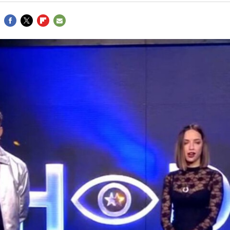
FACEBOOK
TWITTER
FLIPBOARD
E-
MAIL