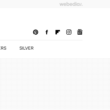
ERS
SILVER
PINTEREST
FACEBOOK
FLIPBOARD
INSTAGRAM
GOOGLENEWS