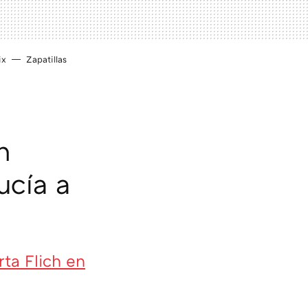
ix
Zapatillas
n
ucía a
ta Flich en