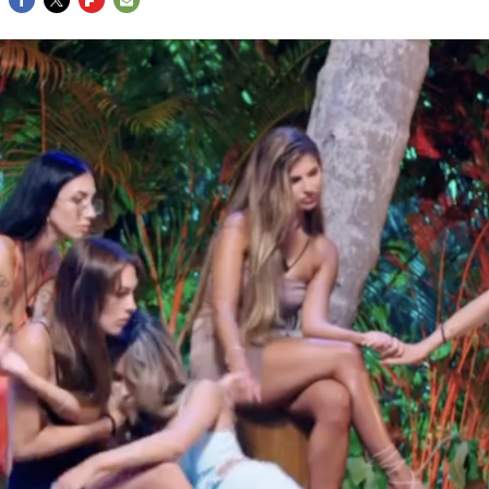
FACEBOOK
TWITTER
FLIPBOARD
E-
MAIL