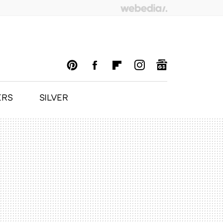
ERS
SILVER
PINTEREST
FACEBOOK
FLIPBOARD
INSTAGRAM
GOOGLENEWS