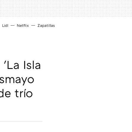
Lidl
Netflix
Zapatillas
'La Isla
esmayo
e trío