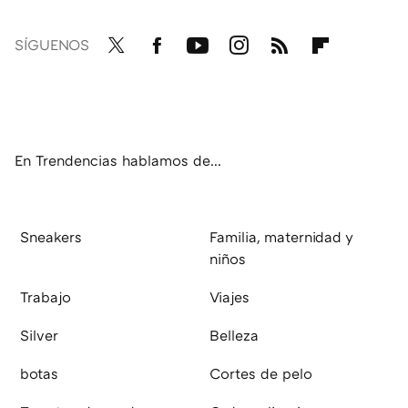
SÍGUENOS
Twit
Fac
You
Inst
RSS
Flip
ter
ebo
tub
agr
boa
ok
e
am
rd
En Trendencias hablamos de...
Sneakers
Familia, maternidad y
niños
Trabajo
Viajes
Silver
Belleza
botas
Cortes de pelo