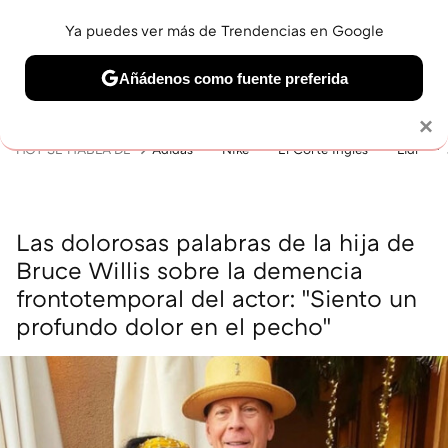
Ya puedes ver más de Trendencias en Google
MENÚ
NUEVO
Añádenos como fuente preferida
BELLEZA
SHOPPING
VIAJES
GASTRO
SNEAKERS
Solo necesitas una cuenta de Google
×
HOY SE HABLA DE
Adidas
Nike
El Corte Inglés
Lidl
Las dolorosas palabras de la hija de
Bruce Willis sobre la demencia
frontotemporal del actor: "Siento un
profundo dolor en el pecho"