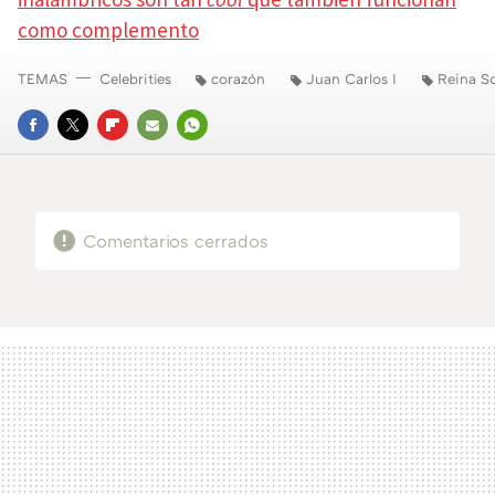
como complemento
TEMAS
Celebrities
corazón
Juan Carlos I
Reina So
FACEBOOK
TWITTER
FLIPBOARD
E-
WHATSAPP
MAIL
Comentarios cerrados