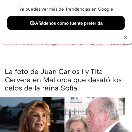
Ya puedes ver más de Trendencias en Google
MENÚ
NUEVO
Añádenos como fuente preferida
BELLEZA
SHOPPING
VIAJES
GASTRO
SNEAKERS
Solo necesitas una cuenta de Google
×
HOY SE HABLA DE
rebajas
herencia
Adidas
New Balan
La foto de Juan Carlos I y Tita
Cervera en Mallorca que desató los
celos de la reina Sofía