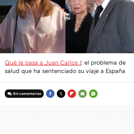
Qué le pasa a Juan Carlos I
: el problema de
salud que ha sentenciado su viaje a España
Sin comentarios
FACEBOOK
TWITTER
FLIPBOARD
E-
WHATSAPP
MAIL