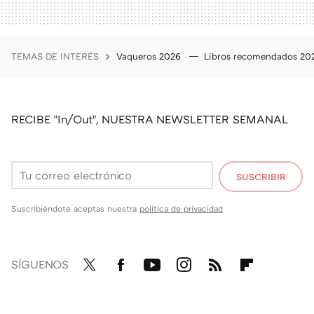
TEMAS DE INTERÉS
Vaqueros 2026
Libros recomendados 2
RECIBE "In/Out", NUESTRA NEWSLETTER SEMANAL
SUSCRIBIR
Suscribiéndote aceptas nuestra
política de privacidad
SÍGUENOS
Twit
Fac
You
Inst
RSS
Flip
ter
ebo
tub
agr
boa