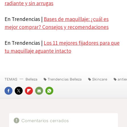
radiante y sin arrugas
En Trendencias |
Bases de maquillaje: ¿cuál es
mejor comprar? Consejos y recomendaciones
En Trendencias |
Los 11 mejores fijadores para que
tu maquillaje aguante intacto
TEMAS
Belleza
Trendencias Belleza
Skincare
anti
FACEBOOK
TWITTER
FLIPBOARD
E-
WHATSAPP
MAIL
Comentarios cerrados