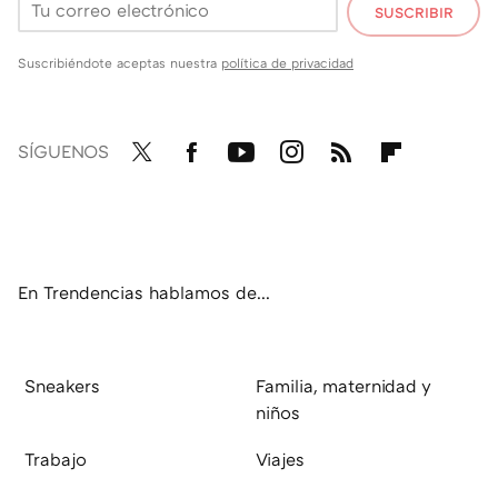
SUSCRIBIR
Suscribiéndote aceptas nuestra
política de privacidad
SÍGUENOS
Twit
Fac
You
Inst
RSS
Flip
ter
ebo
tub
agr
boa
ok
e
am
rd
En Trendencias hablamos de...
Sneakers
Familia, maternidad y
niños
Trabajo
Viajes