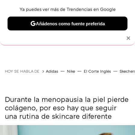
Ya puedes ver más de Trendencias en Google
Añádenos como fuente preferida
MAQUILLAJE
CELEBRITIES
CABELLO
TRATAMI
Solo necesitas una cuenta de Google
×
HOY SE HABLA DE
Adidas
Nike
El Corte Inglés
Skecher
Durante la menopausia la piel pierde
colágeno, por eso hay que seguir
una rutina de skincare diferente