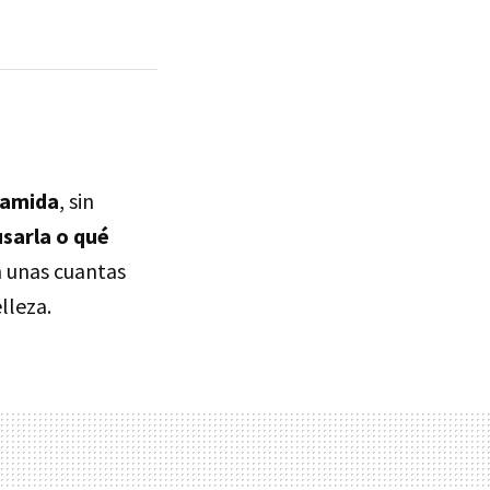
namida
, sin
usarla o qué
n unas cuantas
lleza.