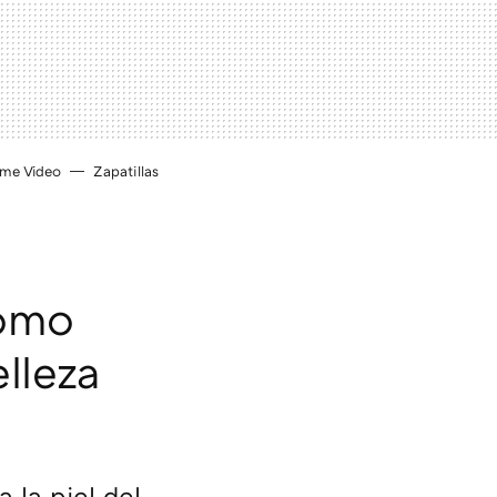
ime Video
Zapatillas
cómo
elleza
 la piel del