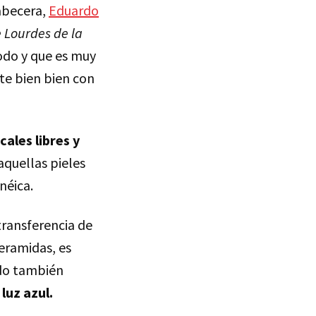
abecera,
Eduardo
e Lourdes de la
odo y que es muy
te bien bien con
cales libres y
aquellas pieles
néica.
transferencia de
eramidas, es
do también
luz azul.