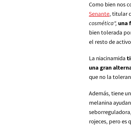
Como bien nos c
Senante
, titular 
cosmética",
una 
bien tolerada po
el resto de activ
La niacinamida
t
una gran alterna
que no la toleran
Además, tiene u
melanina ayudand
seborreguladora,
rojeces, pero es