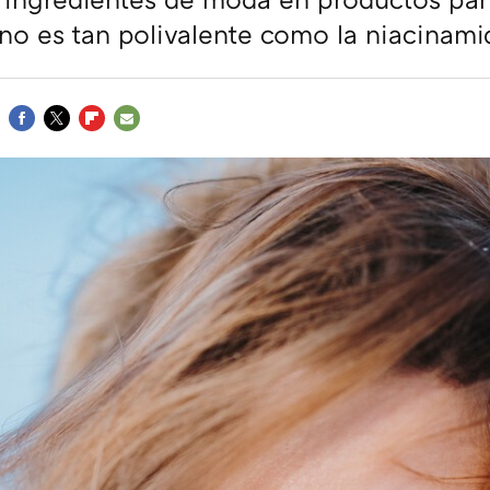
uno es tan polivalente como la niacinami
FACEBOOK
TWITTER
FLIPBOARD
E-
MAIL