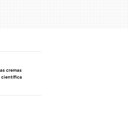
las cremas
 científica