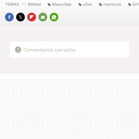
TEMAS
Belleza
Maquillaje
uñas
manicura
Sch
FACEBOOK
TWITTER
FLIPBOARD
E-
WHATSAPP
MAIL
Comentarios cerrados