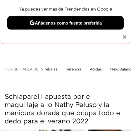
Ya puedes ver más de Trendencias en Google
Añádenos como fuente preferida
MAQUILLAJE
CELEBRITIES
CABELLO
TRATAMI
Solo necesitas una cuenta de Google
×
HOY SE HABLA DE
rebajas
herencia
Adidas
New Balan
Schiaparelli apuesta por el
maquillaje a lo Nathy Peluso y la
manicura dorada que ocupa todo el
dedo para el verano 2022