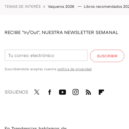
TEMAS DE INTERÉS
Vaqueros 2026
Libros recomendados 2
RECIBE "In/Out", NUESTRA NEWSLETTER SEMANAL
SUSCRIBIR
Suscribiéndote aceptas nuestra
política de privacidad
SÍGUENOS
Twit
Fac
You
Inst
RSS
Flip
ter
ebo
tub
agr
boa
ok
e
am
rd
En Trendencias hablamos de...