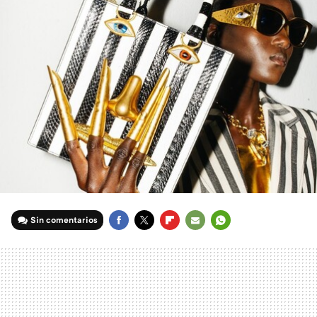
Sin comentarios
FACEBOOK
TWITTER
FLIPBOARD
E-
WHATSAPP
MAIL