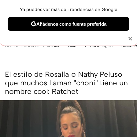
Ya puedes ver más de Trendencias en Google
MENÚ
NUEVO
Añádenos como fuente preferida
BELLEZA
SHOPPING
VIAJES
GASTRO
SNEAKERS
Solo necesitas una cuenta de Google
×
HOY SE HABLA DE
Adidas
Nike
El Corte Inglés
Skecher
El estilo de Rosalía o Nathy Peluso
que muchos llaman "choni" tiene un
nombre cool: Ratchet