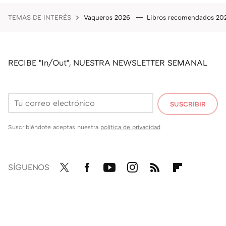
TEMAS DE INTERÉS
Vaqueros 2026
Libros recomendados 2
RECIBE "In/Out", NUESTRA NEWSLETTER SEMANAL
SUSCRIBIR
Suscribiéndote aceptas nuestra
política de privacidad
SÍGUENOS
Twit
Fac
You
Inst
RSS
Flip
ter
ebo
tub
agr
boa
ok
e
am
rd