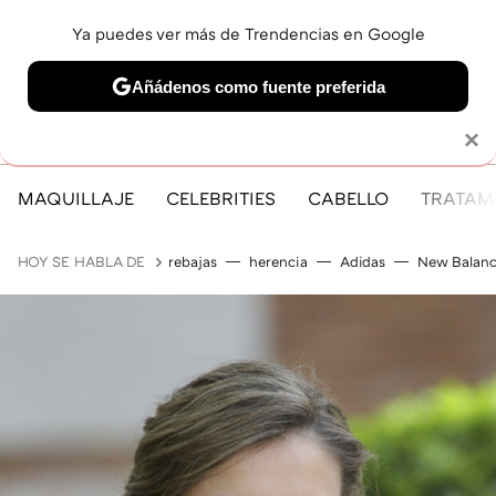
Ya puedes ver más de Trendencias en Google
MENÚ
NUEVO
Añádenos como fuente preferida
Solo necesitas una cuenta de Google
×
MAQUILLAJE
CELEBRITIES
CABELLO
TRATAMI
HOY SE HABLA DE
rebajas
herencia
Adidas
New Balan