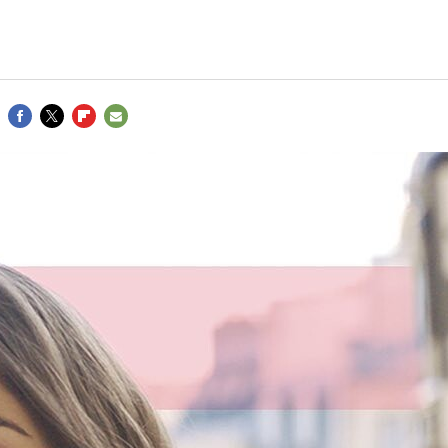
FACEBOOK
TWITTER
FLIPBOARD
E-
MAIL