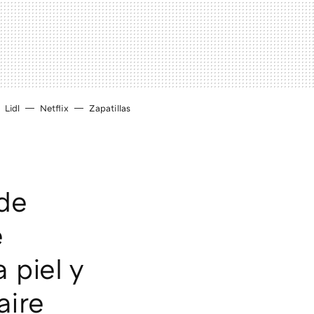
Lidl
Netflix
Zapatillas
 de
e
 piel y
aire