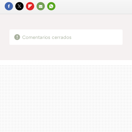
FACEBOOK
TWITTER
FLIPBOARD
E-
WHATSAPP
MAIL
Comentarios cerrados