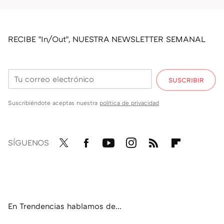
RECIBE "In/Out", NUESTRA NEWSLETTER SEMANAL
SUSCRIBIR
Suscribiéndote aceptas nuestra
política de privacidad
SÍGUENOS
Twit
Fac
You
Inst
RSS
Flip
ter
ebo
tub
agr
boa
ok
e
am
rd
En Trendencias hablamos de...