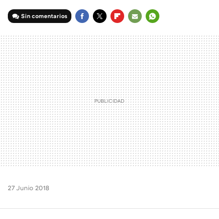
Sin comentarios
FACEBOOK
TWITTER
FLIPBOARD
E-
WHATSAPP
MAIL
27 Junio 2018