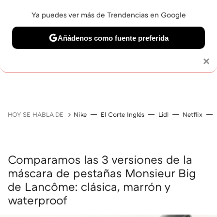
Ya puedes ver más de Trendencias en Google
Añádenos como fuente preferida
MAQUILLAJE
CELEBRITIES
CABELLO
TRATAMI
Solo necesitas una cuenta de Google
×
HOY SE HABLA DE
Nike
El Corte Inglés
Lidl
Netflix
Comparamos las 3 versiones de la
máscara de pestañas Monsieur Big
de Lancôme: clásica, marrón y
waterproof