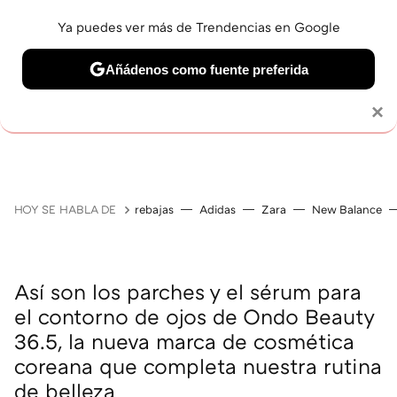
Ya puedes ver más de Trendencias en Google
Añádenos como fuente preferida
MAQUILLAJE
CELEBRITIES
CABELLO
TRATAMI
Solo necesitas una cuenta de Google
×
HOY SE HABLA DE
rebajas
Adidas
Zara
New Balance
Así son los parches y el sérum para
el contorno de ojos de Ondo Beauty
36.5, la nueva marca de cosmética
coreana que completa nuestra rutina
de belleza