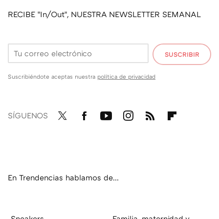
RECIBE "In/Out", NUESTRA NEWSLETTER SEMANAL
SUSCRIBIR
Suscribiéndote aceptas nuestra
política de privacidad
SÍGUENOS
Twit
Fac
You
Inst
RSS
Flip
ter
ebo
tub
agr
boa
ok
e
am
rd
En Trendencias hablamos de...
Sneakers
Familia, maternidad y