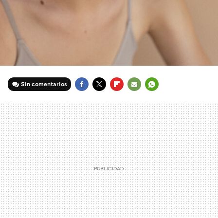
Sin comentarios
FACEBOOK
TWITTER
FLIPBOARD
E-
WHATSAPP
MAIL