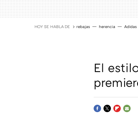
HOY SE HABLA DE
rebajas
herencia
Adidas
El esti
premier
FACEBOOK
TWITTER
FLIPBOAR
E-
MAIL