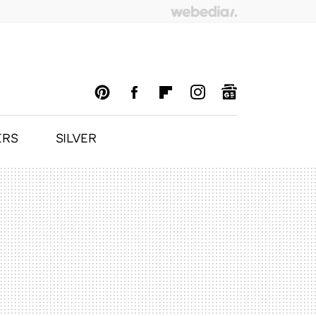
ERS
SILVER
PINTEREST
FACEBOOK
FLIPBOARD
INSTAGRAM
GOOGLENEWS