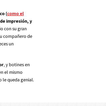
co (
como el
 de impresión, y
io con su gran
 su compañero de
eces un
or
, y botines en
en el mismo
o le queda genial.