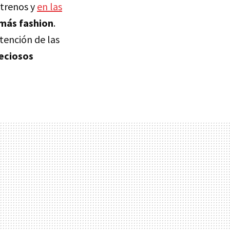
strenos y
en las
 más fashion
.
tención de las
reciosos