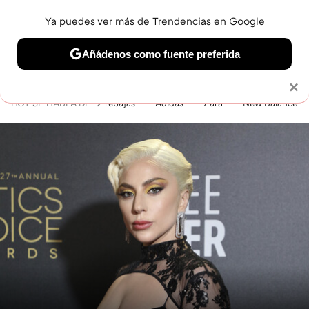
Ya puedes ver más de Trendencias en Google
MENÚ
NUEVO
Añádenos como fuente preferida
BELLEZA
SHOPPING
VIAJES
GASTRO
SNEAKERS
Solo necesitas una cuenta de Google
×
HOY SE HABLA DE
rebajas
Adidas
Zara
New Balance