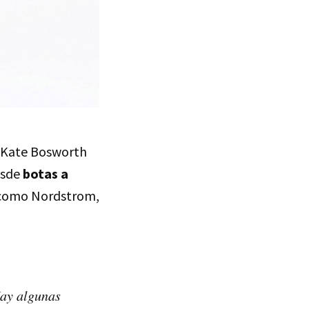
e Kate Bosworth
esde
botas a
s como Nordstrom,
Hay algunas