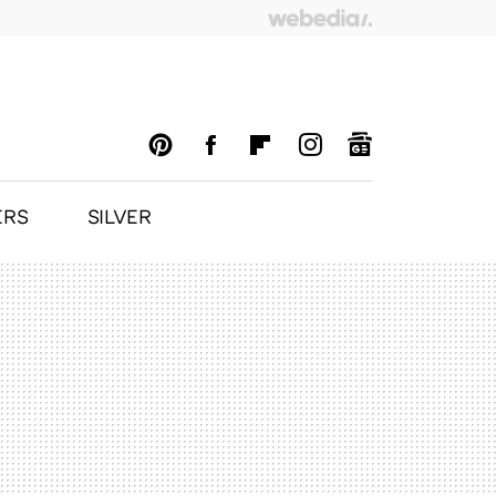
ERS
SILVER
PINTEREST
FACEBOOK
FLIPBOARD
INSTAGRAM
GOOGLENEWS