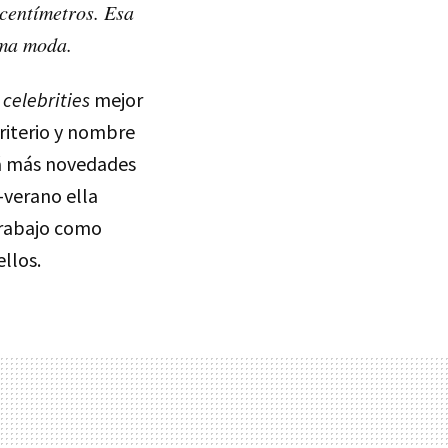
 centímetros. Esa
ima moda.
s
celebrities
mejor
criterio y nombre
rá más novedades
-verano ella
trabajo como
llos.