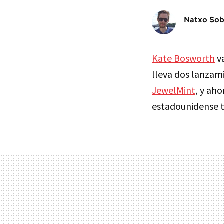
Natxo So
Kate Bosworth
va
lleva dos lanzam
JewelMint
, y aho
estadounidense t