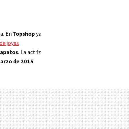
da. En
Topshop
ya
de joyas
zapatos
. La actriz
marzo de 2015
.