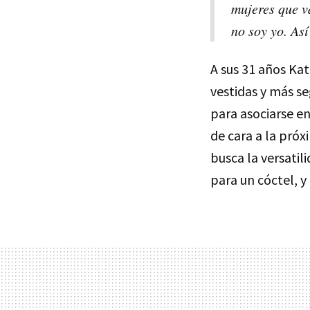
mujeres que v
no soy yo. As
A sus 31 años Ka
vestidas y más se
para asociarse e
de cara a la pró
busca la versati
para un cóctel, y