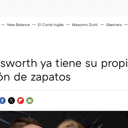
New Balance
El Corte Inglés
Massimo Dutti
Skechers
sworth ya tiene su prop
ón de zapatos
FACEBOOK
TWITTER
FLIPBOARD
E-
MAIL