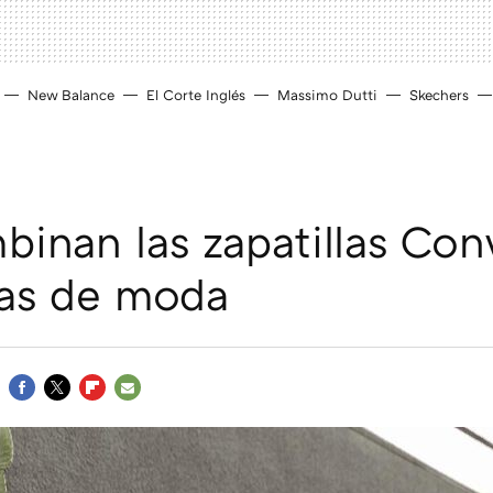
New Balance
El Corte Inglés
Massimo Dutti
Skechers
binan las zapatillas Con
cas de moda
FACEBOOK
TWITTER
FLIPBOARD
E-
MAIL