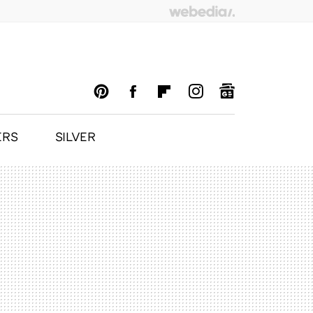
ERS
SILVER
PINTEREST
FACEBOOK
FLIPBOARD
INSTAGRAM
GOOGLENEWS