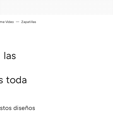
ime Video
Zapatillas
 las
s toda
stos diseños