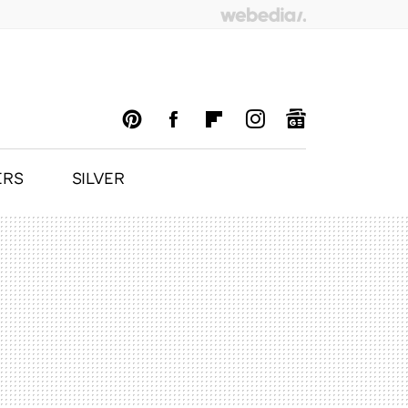
ERS
SILVER
PINTEREST
FACEBOOK
FLIPBOARD
INSTAGRAM
GOOGLENEWS