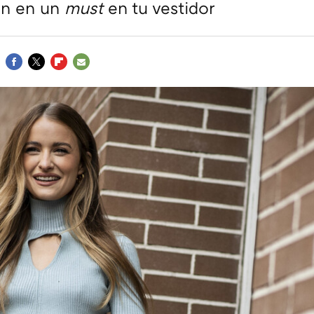
án en un
must
en tu vestidor
FACEBOOK
TWITTER
FLIPBOARD
E-
MAIL