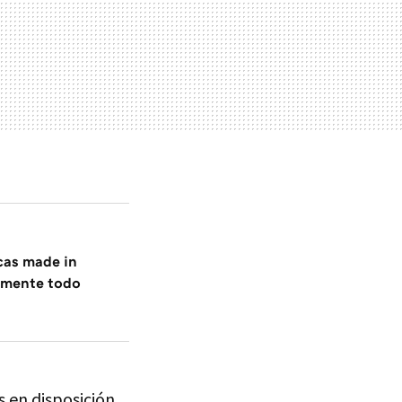
cas made in
amente todo
 en disposición