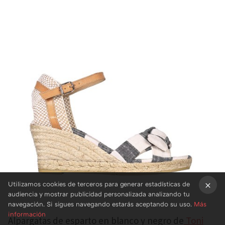
Utilizamos cookies de terceros para generar estadísticas de
audiencia y mostrar publicidad personalizada analizando tu
×
navegación. Si sigues navegando estarás aceptando su uso.
Más
información
Alpargatas de esparto en blanco y negro de
Toni