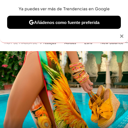
Ya puedes ver más de Trendencias en Google
MENÚ
NUEVO
Añádenos como fuente preferida
BELLEZA
SHOPPING
VIAJES
GASTRO
SNEAKERS
Solo necesitas una cuenta de Google
×
HOY SE HABLA DE
rebajas
Adidas
Zara
New Balance