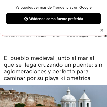
Ya puedes ver más de Trendencias en Google
MENÚ
NUEVO
Añádenos como fuente preferida
BELLEZA
SHOPPING
VIAJES
GASTRO
SNEAKERS
Solo necesitas una cuenta de Google
×
HOY SE HABLA DE
Adidas
Nike
El Corte Inglés
Skecher
El pueblo medieval junto al mar al
que se llega cruzando un puente: sin
aglomeraciones y perfecto para
caminar por su playa kilométrica