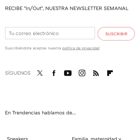
RECIBE "In/Out", NUESTRA NEWSLETTER SEMANAL
SUSCRIBIR
Suscribiéndote aceptas nuestra
política de privacidad
SÍGUENOS
Twit
Fac
You
Inst
RSS
Flip
ter
ebo
tub
agr
boa
ok
e
am
rd
En Trendencias hablamos de...
Sneakers
Familia, maternidad y