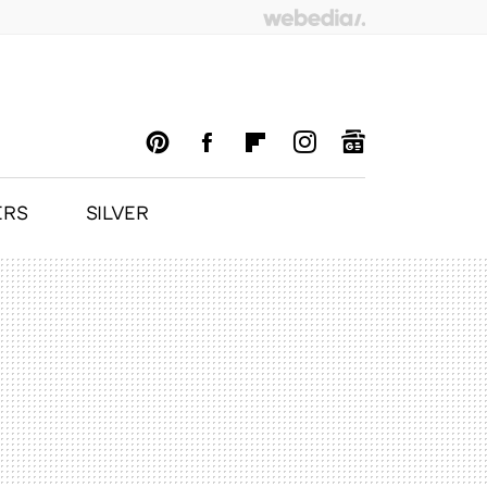
ERS
SILVER
PINTEREST
FACEBOOK
FLIPBOARD
INSTAGRAM
GOOGLENEWS