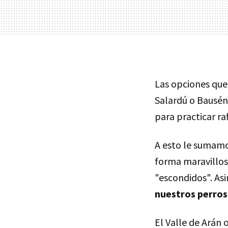
Las opciones que 
Salardú o Bausén
para practicar ra
A esto le sumam
forma maravillosa
"escondidos". As
nuestros perros
El Valle de Arán 