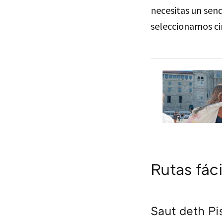
necesitas un send
seleccionamos cin
Rutas fác
Saut deth Pi