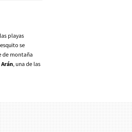
las playas
resquito se
te de montaña
e Arán
, una de las