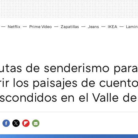
Netflix
Prime Video
Zapatillas
Jeans
IKEA
Lamin
utas de senderismo para
ir los paisajes de cuent
scondidos en el Valle de
FACEBOOK
TWITTER
FLIPBOARD
E-