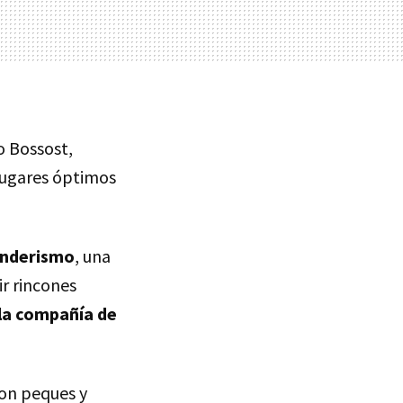
 Bossost,
 lugares óptimos
senderismo
, una
ir rincones
 la compañía de
con peques y