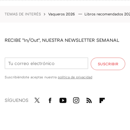
TEMAS DE INTERÉS
Vaqueros 2026
Libros recomendados 2
RECIBE "In/Out", NUESTRA NEWSLETTER SEMANAL
SUSCRIBIR
Suscribiéndote aceptas nuestra
política de privacidad
SÍGUENOS
Twit
Fac
You
Inst
RSS
Flip
ter
ebo
tub
agr
boa
ok
e
am
rd