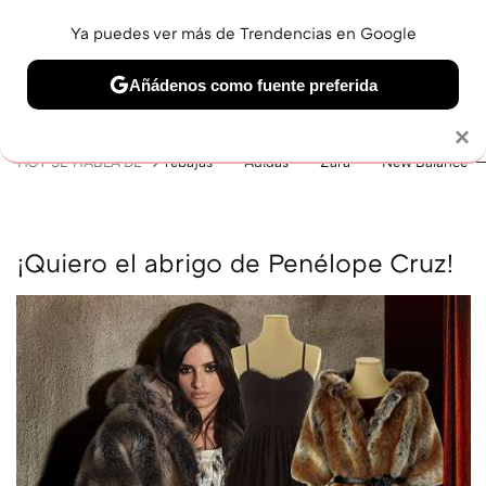
Ya puedes ver más de Trendencias en Google
MENÚ
NUEVO
Añádenos como fuente preferida
BELLEZA
SHOPPING
VIAJES
GASTRO
SNEAKERS
Solo necesitas una cuenta de Google
×
HOY SE HABLA DE
rebajas
Adidas
Zara
New Balance
¡Quiero el abrigo de Penélope Cruz!