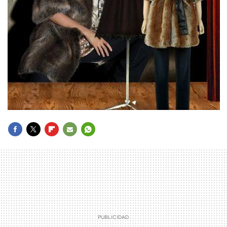
FACEBOOK
TWITTER
FLIPBOARD
E-
WHATSAPP
MAIL