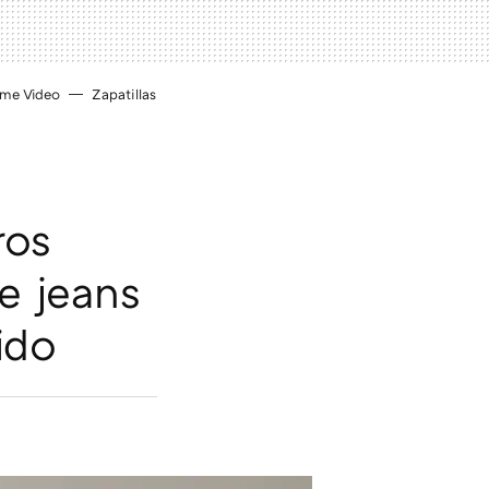
ime Video
Zapatillas
ros
e jeans
ido