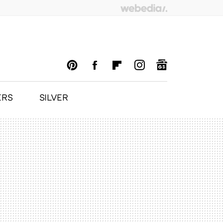
ERS
SILVER
PINTEREST
FACEBOOK
FLIPBOARD
INSTAGRAM
GOOGLENEWS