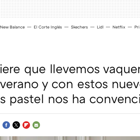
New Balance
El Corte Inglés
Skechers
Lidl
Netflix
Pr
iere que llevemos vaque
 verano y con estos nuev
s pastel nos ha convenc
FACEBOOK
TWITTER
FLIPBOARD
E-