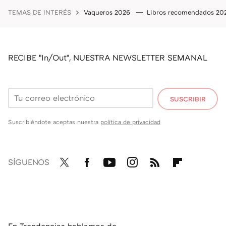
TEMAS DE INTERÉS
Vaqueros 2026
Libros recomendados 2
RECIBE "In/Out", NUESTRA NEWSLETTER SEMANAL
SUSCRIBIR
Suscribiéndote aceptas nuestra
política de privacidad
SÍGUENOS
Twit
Fac
You
Inst
RSS
Flip
ter
ebo
tub
agr
boa
ok
e
am
rd
En Trendencias hablamos de...