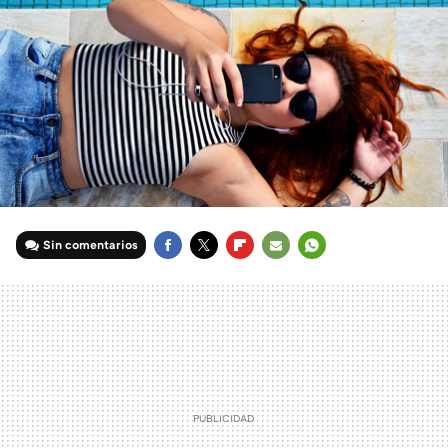
Sin comentarios
FACEBOOK
TWITTER
FLIPBOARD
E-
WHATSAPP
MAIL