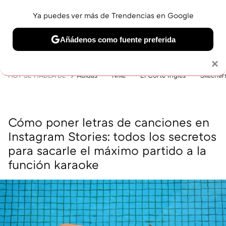
Ya puedes ver más de Trendencias en Google
MENÚ
NUEVO
Añádenos como fuente preferida
BELLEZA
SHOPPING
VIAJES
GASTRO
SNEAKERS
Solo necesitas una cuenta de Google
×
HOY SE HABLA DE
Adidas
Nike
El Corte Inglés
Skecher
Cómo poner letras de canciones en
Instagram Stories: todos los secretos
para sacarle el máximo partido a la
función karaoke