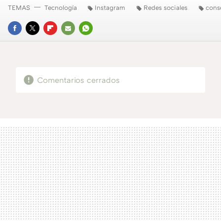
TEMAS
Tecnología
Instagram
Redes sociales
cons
FACEBOOK
TWITTER
FLIPBOARD
E-
WHATSAPP
MAIL
Comentarios cerrados