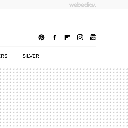
ERS
SILVER
PINTEREST
FACEBOOK
FLIPBOARD
INSTAGRAM
GOOGLENEWS