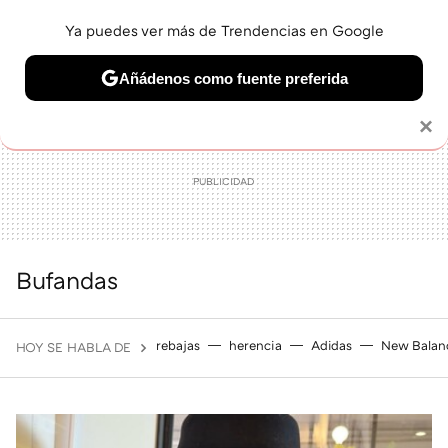
Ya puedes ver más de Trendencias en Google
MENÚ
NUEVO
Añádenos como fuente preferida
BELLEZA
SHOPPING
VIAJES
GASTRO
SNEAKERS
Solo necesitas una cuenta de Google
×
Bufandas
rebajas
herencia
Adidas
New Balan
HOY SE HABLA DE