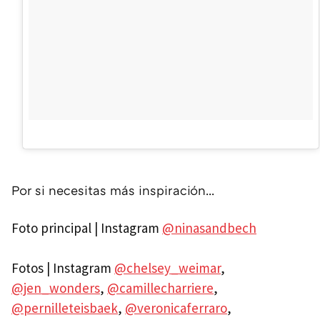
Por si necesitas más inspiración...
Foto principal | Instagram
@ninasandbech
Fotos | Instagram
@chelsey_weimar
,
@jen_wonders
,
@camillecharriere
,
@pernilleteisbaek
,
@veronicaferraro
,