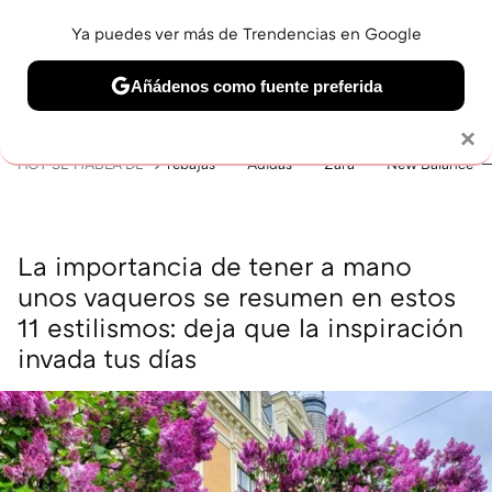
Ya puedes ver más de Trendencias en Google
MENÚ
NUEVO
Añádenos como fuente preferida
BELLEZA
SHOPPING
VIAJES
GASTRO
SNEAKERS
Solo necesitas una cuenta de Google
×
HOY SE HABLA DE
rebajas
Adidas
Zara
New Balance
La importancia de tener a mano
unos vaqueros se resumen en estos
11 estilismos: deja que la inspiración
invada tus días