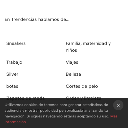
ter
ebo
tub
agr
boa
ok
e
am
rd
En Trendencias hablamos de...
Sneakers
Familia, maternidad y
niños
Trabajo
Viajes
Silver
Belleza
botas
Cortes de pelo
Zapatos de moda
Orden y limpieza
Utilizamos cookies de terceros para generar estadísticas de
pueblos con encanto
antiedad
audiencia y mostrar publicidad personalizada analizando tu
×
navegación. Si sigues navegando estarás aceptando su uso.
Más
información