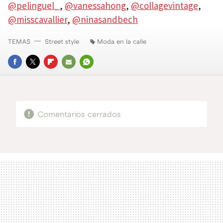
@pelinguel_
,
@vanessahong
,
@collagevintage
,
@misscavallier
,
@ninasandbech
TEMAS
Street style
Moda en la calle
FACEBOOK
TWITTER
FLIPBOARD
E-
WHATSAPP
MAIL
Comentarios cerrados